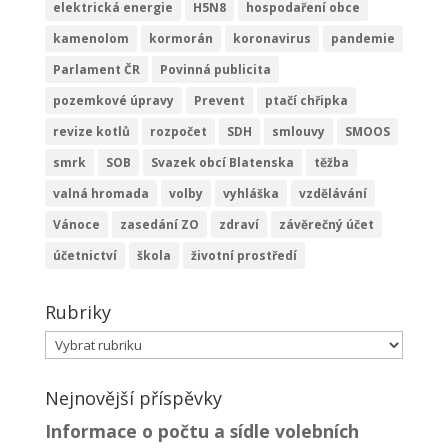
elektrická energie
H5N8
hospodaření obce
kamenolom
kormorán
koronavirus
pandemie
Parlament ČR
Povinná publicita
pozemkové úpravy
Prevent
ptačí chřipka
revize kotlů
rozpočet
SDH
smlouvy
SMOOS
smrk
SOB
Svazek obcí Blatenska
těžba
valná hromada
volby
vyhláška
vzdělávání
Vánoce
zasedání ZO
zdraví
závěrečný účet
účetnictví
škola
životní prostředí
Rubriky
Rubriky
Nejnovější příspěvky
Informace o počtu a sídle volebních