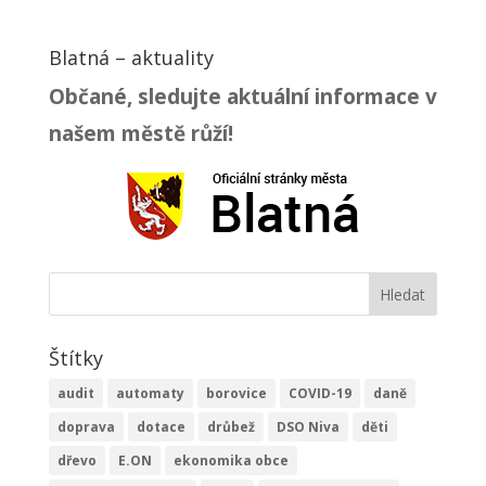
Blatná – aktuality
Občané, sledujte aktuální informace v
našem městě růží!
Štítky
audit
automaty
borovice
COVID-19
daně
doprava
dotace
drůbež
DSO Niva
děti
dřevo
E.ON
ekonomika obce