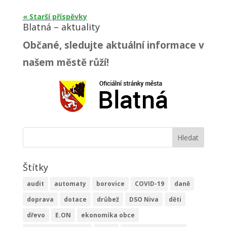
« Starší příspěvky
Blatná – aktuality
Občané, sledujte aktuální informace v
našem městě růží!
Štítky
audit
automaty
borovice
COVID-19
daně
doprava
dotace
drůbež
DSO Niva
děti
dřevo
E.ON
ekonomika obce