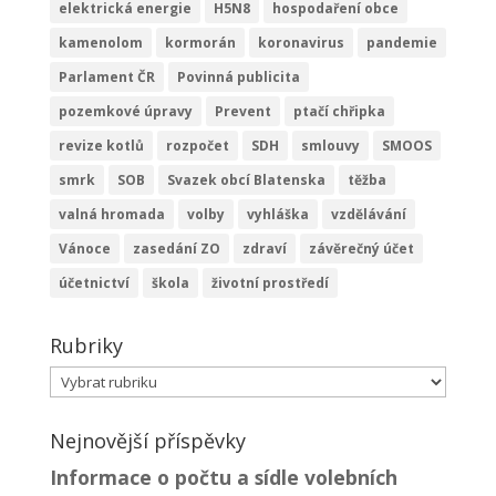
elektrická energie
H5N8
hospodaření obce
kamenolom
kormorán
koronavirus
pandemie
Parlament ČR
Povinná publicita
pozemkové úpravy
Prevent
ptačí chřipka
revize kotlů
rozpočet
SDH
smlouvy
SMOOS
smrk
SOB
Svazek obcí Blatenska
těžba
valná hromada
volby
vyhláška
vzdělávání
Vánoce
zasedání ZO
zdraví
závěrečný účet
účetnictví
škola
životní prostředí
Rubriky
Rubriky
Nejnovější příspěvky
Informace o počtu a sídle volebních