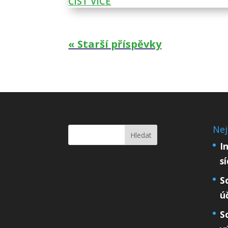
ČÍST VÍCE
« Starší příspěvky
Nej
I
s
S
ú
S