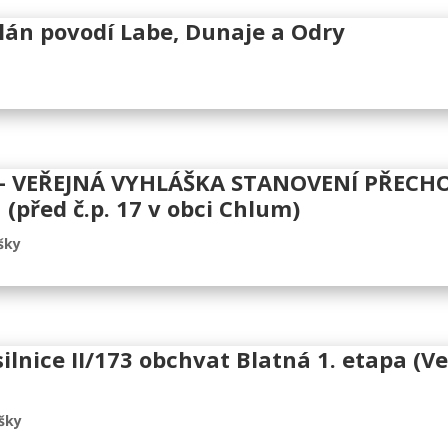
lán povodí Labe, Dunaje a Odry
– VEŘEJNÁ VYHLÁŠKA STANOVENÍ PŘEC
řed č.p. 17 v obci Chlum)
šky
silnice II/173 obchvat Blatná 1. etapa (
šky