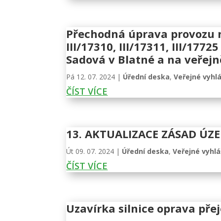
Přechodná úprava provozu na
III/17310, III/17311, III/17
Sadová v Blatné a na veřejn
Pá 12. 07. 2024
|
Úřední deska
,
Veřejné vyhl
ČÍST VÍCE
13. AKTUALIZACE ZÁSAD ÚZE
Út 09. 07. 2024
|
Úřední deska
,
Veřejné vyhl
ČÍST VÍCE
Uzavírka silnice oprava př