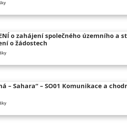
šky
 o zahájení společného územního a sta
ení o žádostech
ášky
á – Sahara“ – SO01 Komunikace a chodn
ášky