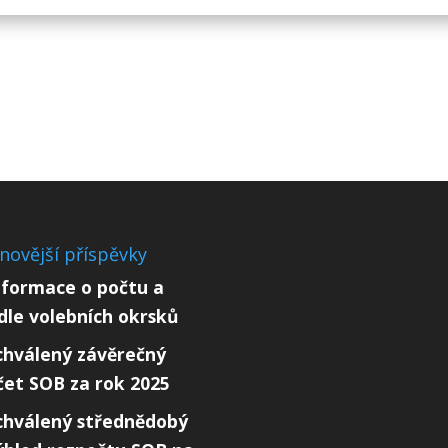
novější příspěvky
nformace o počtu a
ídle volebních okrsků
chválený závěrečný
čet SOB za rok 2025
chválený střednědobý