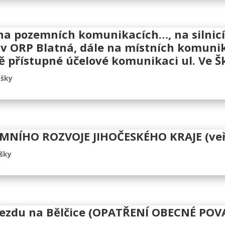
 pozemních komunikacích…, na silnicích č
725 v ORP Blatná, dále na místních komun
ě přístupné účelové komunikaci ul. Ve Šk
ášky
MNÍHO ROZVOJE JIHOČESKÉHO KRAJE (veř
ášky
ejezdu na Bělčice (OPATŘENÍ OBECNÉ PO