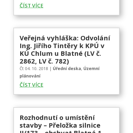
ČÍST VÍCE
Veřejná vyhláška: Odvolání
Ing. Jiřího Tintěry k KPÚ v
KÚ Chlum u Blatné (LV č.
2862, LV č. 782)
Čt 04. 10. 2018
|
Úřední deska
,
Územní
plánování
ČÍST VÍCE
Rozhodnutí o umístění
stavby – Přeložka silnice
II/173 – obchvat Blatná 1.