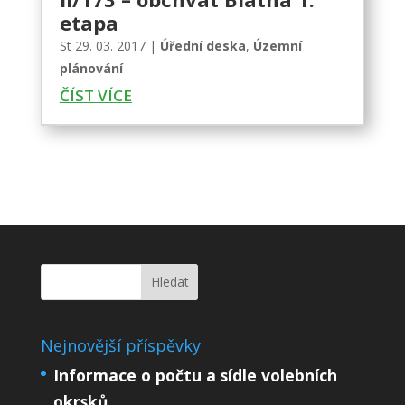
etapa
St 29. 03. 2017
|
Úřední deska
,
Územní
plánování
ČÍST VÍCE
Nejnovější příspěvky
Informace o počtu a sídle volebních
okrsků