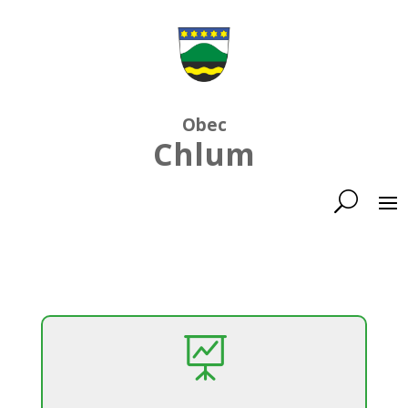
Obec
Chlum
