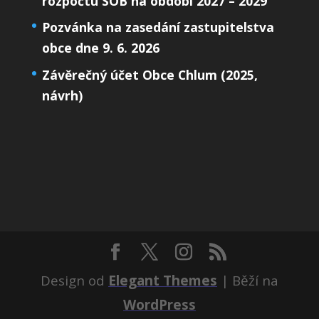
rozpočtu SOB na období 2027 – 2029
Pozvánka na zasedání zastupitelstva
obce dne 9. 6. 2026
Závěrečný účet Obce Chlum (2025,
návrh)
Design od
Elegant Themes
| Běží na
WordPress