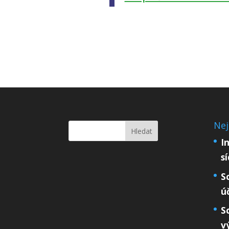
Nej
I
s
S
ú
S
v