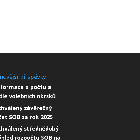
novější příspěvky
nformace o počtu a
ídle volebních okrsků
chválený závěrečný
čet SOB za rok 2025
chválený střednědobý
ýhled rozpočtu SOB na