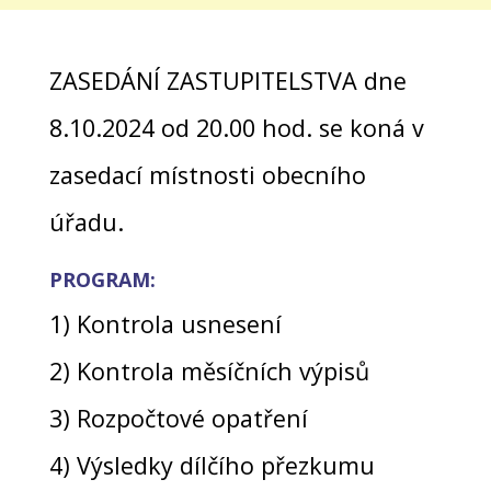
ZASEDÁNÍ
ZASTUPITELSTVA
dne
8
.
1
0
.
20
2
4
od
20
.
00
hod
.
se koná
v
zasedací místnosti
obecního
úřadu
.
PROGRAM:
1)
Kontrola usnesení
2)
Kontrola měsíčních výpisů
3)
Rozpočtové opatření
4)
Výsledky dílčího přezkumu