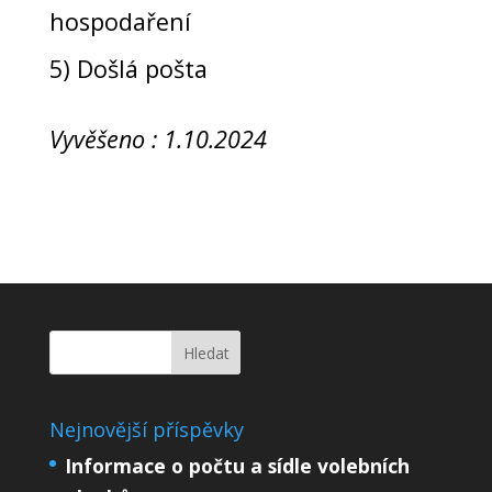
hospodaření
5)
Došlá pošta
Vyvěšeno :
1
.
1
0
.
20
2
4
Nejnovější příspěvky
Informace o počtu a sídle volebních