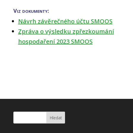
Viz dokumenty:
Návrh závěrečného účtu SMOOS
Zpráva o výsledku zpřezkoumání
hospodaření 2023 SMOOS