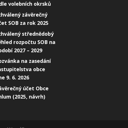
ídle volebních okrsků
chválený závěrečný
čet SOB za rok 2025
chválený střednědobý
ýhled rozpočtu SOB na
bdobí 2027 – 2029
ozvánka na zasedání
astupitelstva obce
ne 9. 6. 2026
ávěrečný účet Obce
hlum (2025, návrh)