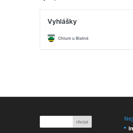
Nej
I