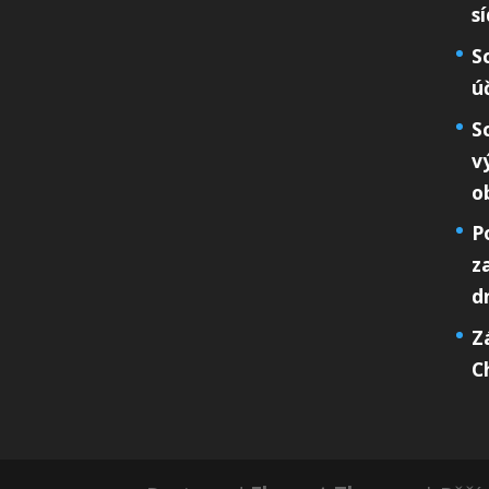
s
S
ú
S
v
o
P
z
d
Z
C