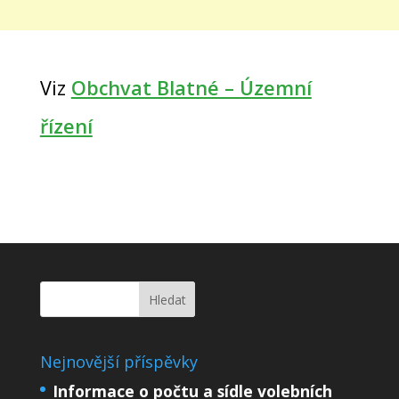
Viz
Obchvat Blatné – Územní
řízení
Nejnovější příspěvky
Informace o počtu a sídle volebních