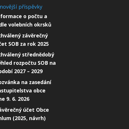
novější příspěvky
nformace o počtu a
ídle volebních okrsků
chválený závěrečný
čet SOB za rok 2025
chválený střednědobý
ýhled rozpočtu SOB na
bdobí 2027 – 2029
ozvánka na zasedání
astupitelstva obce
ne 9. 6. 2026
ávěrečný účet Obce
hlum (2025, návrh)