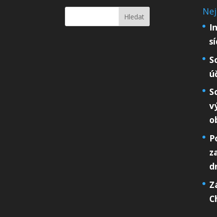
Nej
I
s
S
ú
S
v
o
P
z
d
Z
C