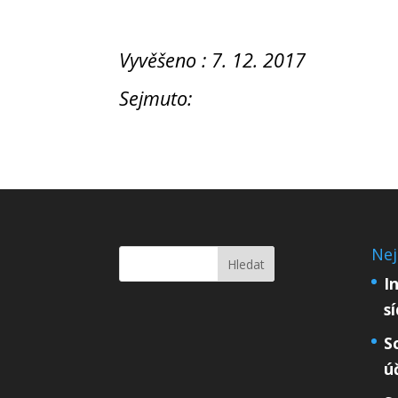
Vyvěšeno : 7. 12. 2017
Sejmuto:
Nej
I
s
S
ú