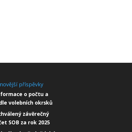
novější příspěvky
nformace o počtu a
ídle volebních okrsků
chválený závěrečný
čet SOB za rok 2025