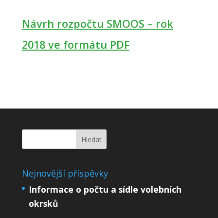
Návrh rozpočtu SMOOS – rok
2018 ve formátu PDF
Nejnovější příspěvky
Informace o počtu a sídle volebních
okrsků